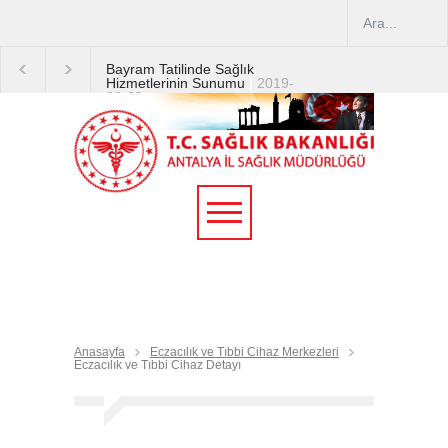
Bayram Tatilinde Sağlık
Hizmetlerinin Sunumu
|
2019-
08-09
2019 YILI TEMMUZ AYI
DİYALİZ MERKEZLERİ
CİHAZ ARTIRIMLARI
|
2019-
07-31
Terapötik Aferez Merkezleri
ve Üniteleri Hakkında
Yönetmelik
|
2019-07-31
Teletıp ve Teleradyoloji Birimi
Genelgesi 2019/16
|
2019-
07-31
Anasayfa
Eczacılık ve Tıbbi Cihaz Merkezleri
Eczacılık ve Tıbbi Cihaz Detayı
Yoğun Bakım Servislerinde
Hasta Ziyareti Uygulamaları
|
2019-06-26