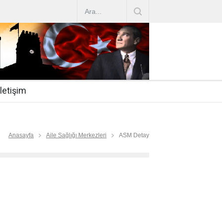
AZ ARTIRIMLARI
|
2019-07-31
esi 2019/16
|
2019-07-31
nda Çalıştırma Talep
|
2019-06-26
İletişim
 Hasta
|
2019-06-19
Mİ
|
2019-06-12
Anasayfa
Aile Sağlığı Merkezleri
ASM Detay