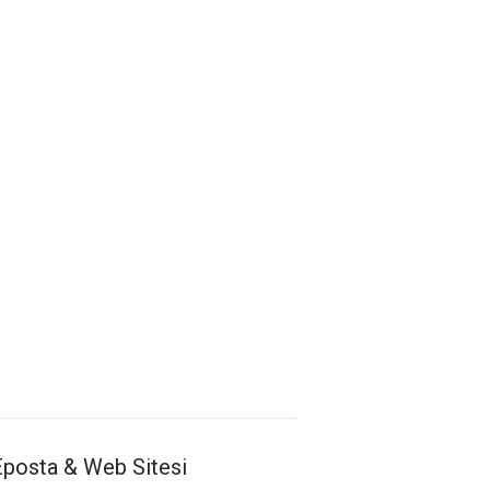
Antalya İl Sağlık Müdürlüğü
Eposta & Web Sitesi