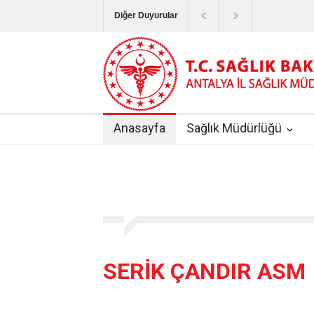
Diğer Duyurular
Bayram Tatilinde Sağlık Hizmetlerinin Sunum
Terapötik Aferez Merkezleri ve Üniteleri Hak
Yoğun Bakım Servislerinde Hasta Ziyareti Uy
Anasayfa
Sağlık Müdürlüğü
Kişisel Sağlık Verileri Hakkında Yönetmelik
|
ANTALYA İLİ KUDUZ AŞI UYGULAMA MERK
SERİK ÇANDIR ASM