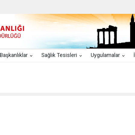
u
|
2019-08-09
2019 YILI TEMMUZ AYI DİYALİZ MERKEZLERİ CİH
kında Yönetmelik
|
2019-07-31
Teletıp ve Teleradyoloji Birimi Genelg
gulamaları
|
2019-06-26
Uzman Hekimlerin Pratisyen Hekim Kadrosu
Başkanlıklar
Sağlık Tesisleri
Uygulamalar
2019-06-21
2019/10 Nolu Sağlık Bakanlığı Genelgesi ile 3. Basamak
EZLERİ
|
2019-06-18
ETKİLİ İLETİŞİM VE ÖFKE KONTROLÜ EĞİTİ