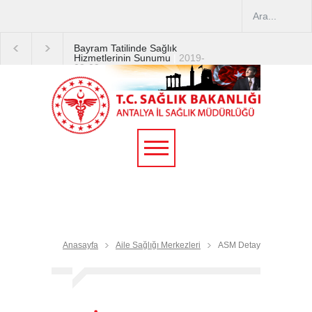
Bayram Tatilinde Sağlık
Hizmetlerinin Sunumu
|
2019-
08-09
2019 YILI TEMMUZ AYI
DİYALİZ MERKEZLERİ
CİHAZ ARTIRIMLARI
|
2019-
07-31
Terapötik Aferez Merkezleri
ve Üniteleri Hakkında
Yönetmelik
|
2019-07-31
Teletıp ve Teleradyoloji Birimi
Genelgesi 2019/16
|
2019-
07-31
Anasayfa
Aile Sağlığı Merkezleri
ASM Detay
Yoğun Bakım Servislerinde
Hasta Ziyareti Uygulamaları
|
2019-06-26