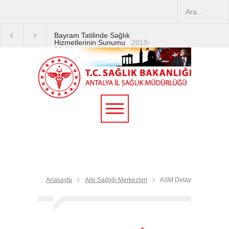
Bayram Tatilinde Sağlık
Hizmetlerinin Sunumu
|
2019-
08-09
2019 YILI TEMMUZ AYI
DİYALİZ MERKEZLERİ
CİHAZ ARTIRIMLARI
|
2019-
07-31
Terapötik Aferez Merkezleri
ve Üniteleri Hakkında
Yönetmelik
|
2019-07-31
Teletıp ve Teleradyoloji Birimi
Genelgesi 2019/16
|
2019-
07-31
Anasayfa
Aile Sağlığı Merkezleri
ASM Detay
Yoğun Bakım Servislerinde
Hasta Ziyareti Uygulamaları
|
2019-06-26