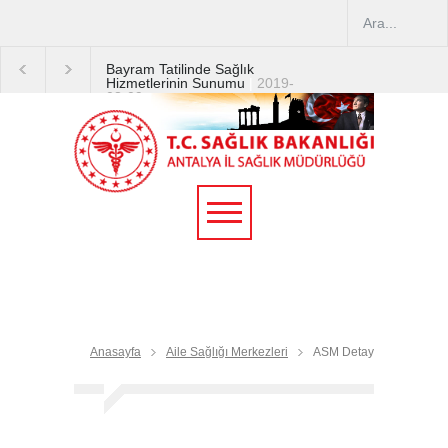
Bayram Tatilinde Sağlık
Hizmetlerinin Sunumu
|
2019-
08-09
2019 YILI TEMMUZ AYI
DİYALİZ MERKEZLERİ
CİHAZ ARTIRIMLARI
|
2019-
07-31
Terapötik Aferez Merkezleri
ve Üniteleri Hakkında
Yönetmelik
|
2019-07-31
Teletıp ve Teleradyoloji Birimi
Genelgesi 2019/16
|
2019-
07-31
Anasayfa
Aile Sağlığı Merkezleri
ASM Detay
Yoğun Bakım Servislerinde
Hasta Ziyareti Uygulamaları
|
2019-06-26