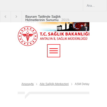
Bayram Tatilinde Sağlık
Hizmetlerinin Sunumu
|
2019-
08-09
2019 YILI TEMMUZ AYI
DİYALİZ MERKEZLERİ
CİHAZ ARTIRIMLARI
|
2019-
07-31
Terapötik Aferez Merkezleri
ve Üniteleri Hakkında
Yönetmelik
|
2019-07-31
Teletıp ve Teleradyoloji Birimi
Genelgesi 2019/16
|
2019-
07-31
Anasayfa
Aile Sağlığı Merkezleri
ASM Detay
Yoğun Bakım Servislerinde
Hasta Ziyareti Uygulamaları
|
2019-06-26