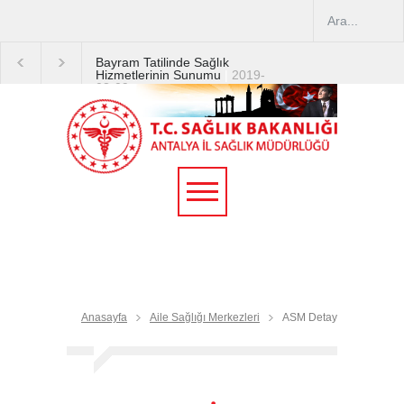
Bayram Tatilinde Sağlık
Hizmetlerinin Sunumu
|
2019-
08-09
2019 YILI TEMMUZ AYI
DİYALİZ MERKEZLERİ
CİHAZ ARTIRIMLARI
|
2019-
07-31
Terapötik Aferez Merkezleri
ve Üniteleri Hakkında
Yönetmelik
|
2019-07-31
Teletıp ve Teleradyoloji Birimi
Genelgesi 2019/16
|
2019-
07-31
Anasayfa
Aile Sağlığı Merkezleri
ASM Detay
Yoğun Bakım Servislerinde
Hasta Ziyareti Uygulamaları
|
2019-06-26