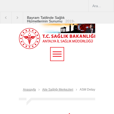
Bayram Tatilinde Sağlık
Hizmetlerinin Sunumu
|
2019-
08-09
2019 YILI TEMMUZ AYI
DİYALİZ MERKEZLERİ
CİHAZ ARTIRIMLARI
|
2019-
07-31
Terapötik Aferez Merkezleri
ve Üniteleri Hakkında
Yönetmelik
|
2019-07-31
Teletıp ve Teleradyoloji Birimi
Genelgesi 2019/16
|
2019-
07-31
Anasayfa
Aile Sağlığı Merkezleri
ASM Detay
Yoğun Bakım Servislerinde
Hasta Ziyareti Uygulamaları
|
2019-06-26