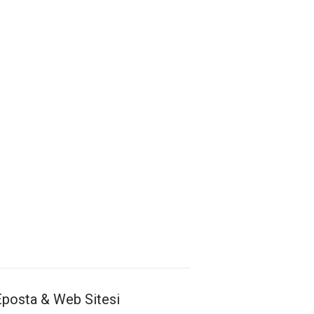
Antalya İl Sağlık Müdürlüğü
Eposta & Web Sitesi