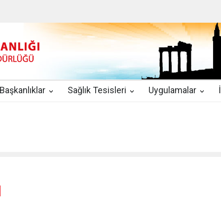
u
|
2019-08-09
2019 YILI TEMMUZ AYI DİYALİZ MERKEZLERİ CİH
kında Yönetmelik
|
2019-07-31
Teletıp ve Teleradyoloji Birimi Genelg
gulamaları
|
2019-06-26
Uzman Hekimlerin Pratisyen Hekim Kadrosu
Başkanlıklar
Sağlık Tesisleri
Uygulamalar
2019-06-21
2019/10 Nolu Sağlık Bakanlığı Genelgesi ile 3. Basamak
EZLERİ
|
2019-06-18
ETKİLİ İLETİŞİM VE ÖFKE KONTROLÜ EĞİTİ
M