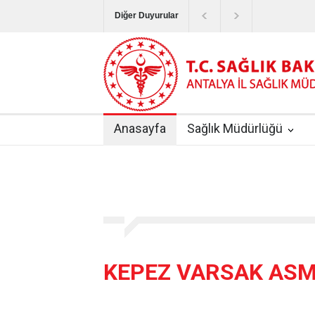
Diğer Duyurular
Bayram Tatilinde Sağlık Hizmetlerinin Sunum
Terapötik Aferez Merkezleri ve Üniteleri Hak
Yoğun Bakım Servislerinde Hasta Ziyareti Uy
Anasayfa
Sağlık Müdürlüğü
Kişisel Sağlık Verileri Hakkında Yönetmelik
|
ANTALYA İLİ KUDUZ AŞI UYGULAMA MERK
KEPEZ VARSAK AS