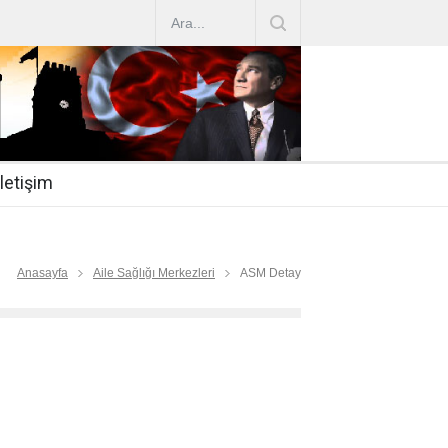
AZ ARTIRIMLARI
|
2019-07-31
esi 2019/16
|
2019-07-31
nda Çalıştırma Talep
|
2019-06-26
İletişim
 Hasta
|
2019-06-19
Mİ
|
2019-06-12
Anasayfa
Aile Sağlığı Merkezleri
ASM Detay