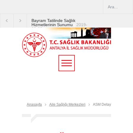
Bayram Tatilinde Sağlık
Hizmetlerinin Sunumu
|
2019-
08-09
2019 YILI TEMMUZ AYI
DİYALİZ MERKEZLERİ
CİHAZ ARTIRIMLARI
|
2019-
07-31
Terapötik Aferez Merkezleri
ve Üniteleri Hakkında
Yönetmelik
|
2019-07-31
Teletıp ve Teleradyoloji Birimi
Genelgesi 2019/16
|
2019-
07-31
Anasayfa
Aile Sağlığı Merkezleri
ASM Detay
Yoğun Bakım Servislerinde
Hasta Ziyareti Uygulamaları
|
2019-06-26