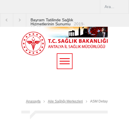
Bayram Tatilinde Sağlık
Hizmetlerinin Sunumu
|
2019-
08-09
2019 YILI TEMMUZ AYI
DİYALİZ MERKEZLERİ
CİHAZ ARTIRIMLARI
|
2019-
07-31
Terapötik Aferez Merkezleri
ve Üniteleri Hakkında
Yönetmelik
|
2019-07-31
Teletıp ve Teleradyoloji Birimi
Genelgesi 2019/16
|
2019-
07-31
Anasayfa
Aile Sağlığı Merkezleri
ASM Detay
Yoğun Bakım Servislerinde
Hasta Ziyareti Uygulamaları
|
2019-06-26