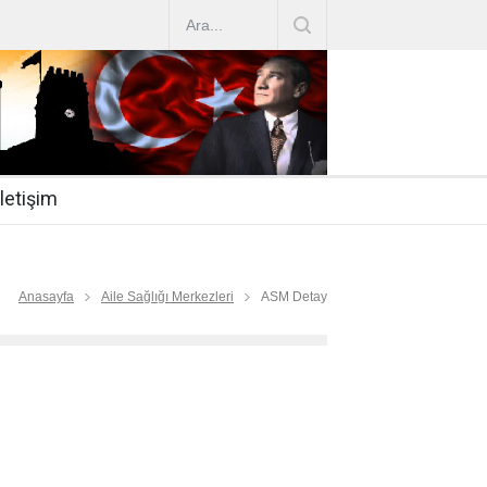
AZ ARTIRIMLARI
|
2019-07-31
esi 2019/16
|
2019-07-31
nda Çalıştırma Talep
|
2019-06-26
İletişim
 Hasta
|
2019-06-19
Mİ
|
2019-06-12
Anasayfa
Aile Sağlığı Merkezleri
ASM Detay