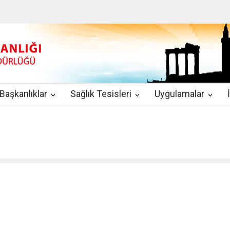
u
|
2019-08-09
2019 YILI TEMMUZ AYI DİYALİZ MERKEZLERİ CİH
kında Yönetmelik
|
2019-07-31
Teletıp ve Teleradyoloji Birimi Genelg
gulamaları
|
2019-06-26
Uzman Hekimlerin Pratisyen Hekim Kadrosu
Başkanlıklar
Sağlık Tesisleri
Uygulamalar
2019-06-21
2019/10 Nolu Sağlık Bakanlığı Genelgesi ile 3. Basamak
EZLERİ
|
2019-06-18
ETKİLİ İLETİŞİM VE ÖFKE KONTROLÜ EĞİTİ