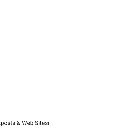
Antalya İl Sağlık Müdürlüğü
Eposta & Web Sitesi