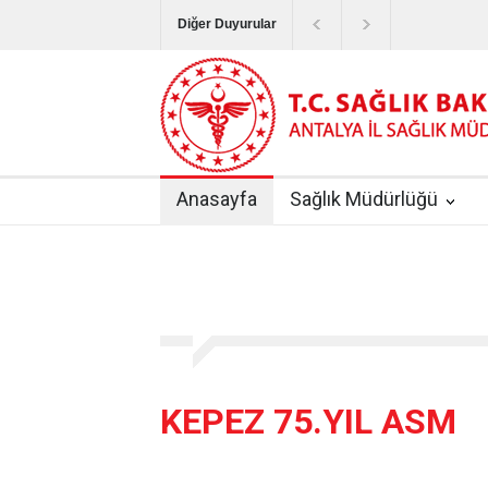
Diğer Duyurular
Bayram Tatilinde Sağlık Hizmetlerinin Sunum
Terapötik Aferez Merkezleri ve Üniteleri Hak
Yoğun Bakım Servislerinde Hasta Ziyareti Uy
Anasayfa
Sağlık Müdürlüğü
Kişisel Sağlık Verileri Hakkında Yönetmelik
|
ANTALYA İLİ KUDUZ AŞI UYGULAMA MERK
KEPEZ 75.YIL ASM