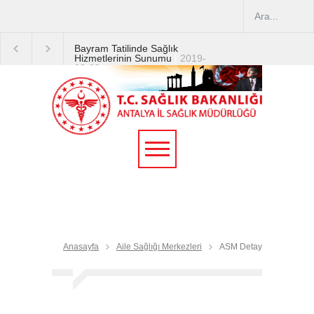
Bayram Tatilinde Sağlık
Hizmetlerinin Sunumu
|
2019-
08-09
2019 YILI TEMMUZ AYI
DİYALİZ MERKEZLERİ
CİHAZ ARTIRIMLARI
|
2019-
07-31
Terapötik Aferez Merkezleri
ve Üniteleri Hakkında
Yönetmelik
|
2019-07-31
Teletıp ve Teleradyoloji Birimi
Genelgesi 2019/16
|
2019-
07-31
Anasayfa
Aile Sağlığı Merkezleri
ASM Detay
Yoğun Bakım Servislerinde
Hasta Ziyareti Uygulamaları
|
2019-06-26