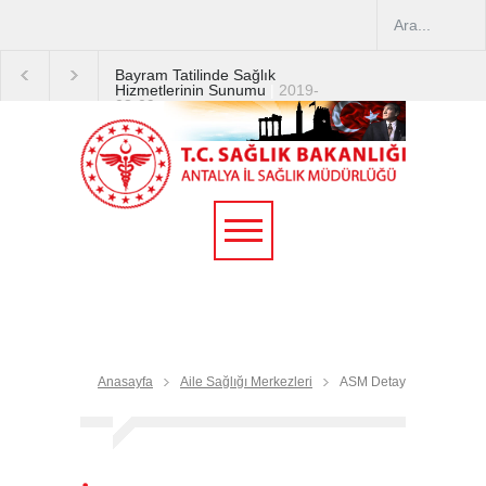
Bayram Tatilinde Sağlık
Hizmetlerinin Sunumu
|
2019-
08-09
2019 YILI TEMMUZ AYI
DİYALİZ MERKEZLERİ
CİHAZ ARTIRIMLARI
|
2019-
07-31
Terapötik Aferez Merkezleri
ve Üniteleri Hakkında
Yönetmelik
|
2019-07-31
Teletıp ve Teleradyoloji Birimi
Genelgesi 2019/16
|
2019-
07-31
Anasayfa
Aile Sağlığı Merkezleri
ASM Detay
Yoğun Bakım Servislerinde
Hasta Ziyareti Uygulamaları
|
2019-06-26