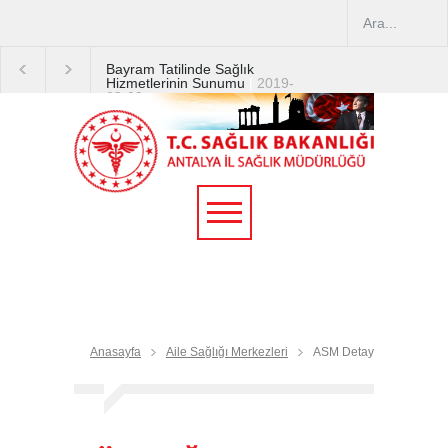
Bayram Tatilinde Sağlık
Hizmetlerinin Sunumu
|
2019-
08-09
2019 YILI TEMMUZ AYI
DİYALİZ MERKEZLERİ
CİHAZ ARTIRIMLARI
|
2019-
07-31
Terapötik Aferez Merkezleri
ve Üniteleri Hakkında
Yönetmelik
|
2019-07-31
Teletıp ve Teleradyoloji Birimi
Genelgesi 2019/16
|
2019-
07-31
Anasayfa
Aile Sağlığı Merkezleri
ASM Detay
Yoğun Bakım Servislerinde
Hasta Ziyareti Uygulamaları
|
2019-06-26