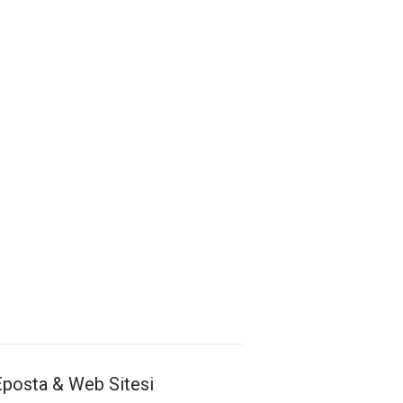
Antalya İl Sağlık Müdürlüğü
Eposta & Web Sitesi