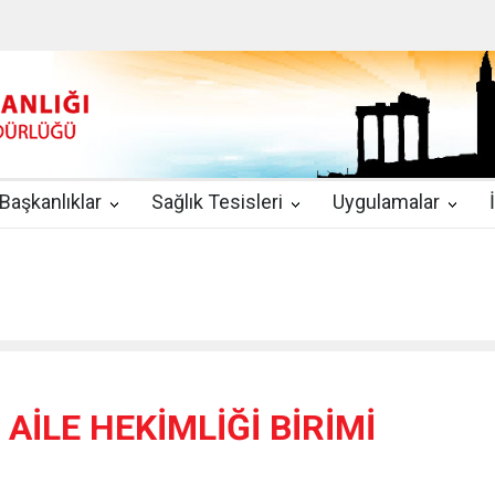
u
|
2019-08-09
2019 YILI TEMMUZ AYI DİYALİZ MERKEZLERİ CİH
kında Yönetmelik
|
2019-07-31
Teletıp ve Teleradyoloji Birimi Genelg
gulamaları
|
2019-06-26
Uzman Hekimlerin Pratisyen Hekim Kadrosu
Başkanlıklar
Sağlık Tesisleri
Uygulamalar
2019-06-21
2019/10 Nolu Sağlık Bakanlığı Genelgesi ile 3. Basamak
EZLERİ
|
2019-06-18
ETKİLİ İLETİŞİM VE ÖFKE KONTROLÜ EĞİTİ
AİLE HEKİMLİĞİ BİRİMİ