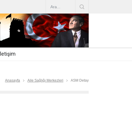
AZ ARTIRIMLARI
|
2019-07-31
esi 2019/16
|
2019-07-31
nda Çalıştırma Talep
|
2019-06-26
İletişim
 Hasta
|
2019-06-19
Mİ
|
2019-06-12
Anasayfa
Aile Sağlığı Merkezleri
ASM Detay