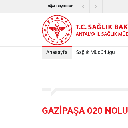
Diğer Duyurular
Bayram Tatilinde Sağlık Hizmetlerinin Sunum
Terapötik Aferez Merkezleri ve Üniteleri Hak
Yoğun Bakım Servislerinde Hasta Ziyareti Uy
Anasayfa
Sağlık Müdürlüğü
Kişisel Sağlık Verileri Hakkında Yönetmelik
|
ANTALYA İLİ KUDUZ AŞI UYGULAMA MERK
GAZİPAŞA 020 NOLU 