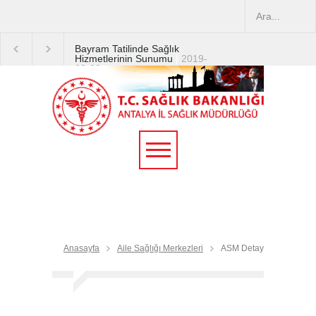
Bayram Tatilinde Sağlık
Hizmetlerinin Sunumu
|
2019-
08-09
2019 YILI TEMMUZ AYI
DİYALİZ MERKEZLERİ
CİHAZ ARTIRIMLARI
|
2019-
07-31
Terapötik Aferez Merkezleri
ve Üniteleri Hakkında
Yönetmelik
|
2019-07-31
Teletıp ve Teleradyoloji Birimi
Genelgesi 2019/16
|
2019-
07-31
Anasayfa
Aile Sağlığı Merkezleri
ASM Detay
Yoğun Bakım Servislerinde
Hasta Ziyareti Uygulamaları
|
2019-06-26