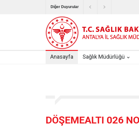
Diğer Duyurular
Bayram Tatilinde Sağlık Hizmetlerinin Sunum
Terapötik Aferez Merkezleri ve Üniteleri Hak
Yoğun Bakım Servislerinde Hasta Ziyareti Uy
Anasayfa
Sağlık Müdürlüğü
Kişisel Sağlık Verileri Hakkında Yönetmelik
|
ANTALYA İLİ KUDUZ AŞI UYGULAMA MERK
DÖŞEMEALTI 026 NOL