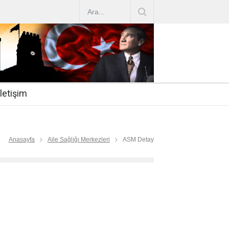
AZ ARTIRIMLARI
|
2019-07-31
esi 2019/16
|
2019-07-31
nda Çalıştırma Talep
|
2019-06-26
İletişim
 Hasta
|
2019-06-19
Mİ
|
2019-06-12
Anasayfa
Aile Sağlığı Merkezleri
ASM Detay