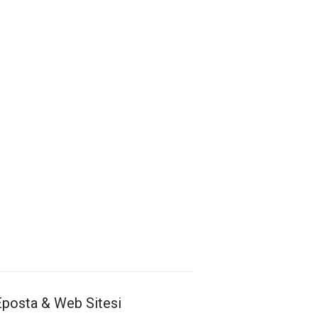
Antalya İl Sağlık Müdürlüğü
Eposta & Web Sitesi