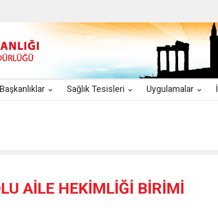
u
|
2019-08-09
2019 YILI TEMMUZ AYI DİYALİZ MERKEZLERİ CİH
kında Yönetmelik
|
2019-07-31
Teletıp ve Teleradyoloji Birimi Genelg
gulamaları
|
2019-06-26
Uzman Hekimlerin Pratisyen Hekim Kadrosu
Başkanlıklar
Sağlık Tesisleri
Uygulamalar
2019-06-21
2019/10 Nolu Sağlık Bakanlığı Genelgesi ile 3. Basamak
EZLERİ
|
2019-06-18
ETKİLİ İLETİŞİM VE ÖFKE KONTROLÜ EĞİTİ
U AİLE HEKİMLİĞİ BİRİMİ