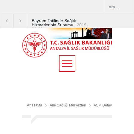
Bayram Tatilinde Sağlık
Hizmetlerinin Sunumu
|
2019-
08-09
2019 YILI TEMMUZ AYI
DİYALİZ MERKEZLERİ
CİHAZ ARTIRIMLARI
|
2019-
07-31
Terapötik Aferez Merkezleri
ve Üniteleri Hakkında
Yönetmelik
|
2019-07-31
Teletıp ve Teleradyoloji Birimi
Genelgesi 2019/16
|
2019-
07-31
Anasayfa
Aile Sağlığı Merkezleri
ASM Detay
Yoğun Bakım Servislerinde
Hasta Ziyareti Uygulamaları
|
2019-06-26