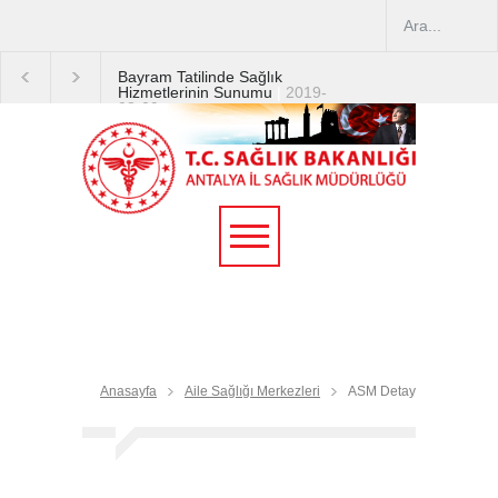
Bayram Tatilinde Sağlık
Hizmetlerinin Sunumu
|
2019-
08-09
2019 YILI TEMMUZ AYI
DİYALİZ MERKEZLERİ
CİHAZ ARTIRIMLARI
|
2019-
07-31
Terapötik Aferez Merkezleri
ve Üniteleri Hakkında
Yönetmelik
|
2019-07-31
Teletıp ve Teleradyoloji Birimi
Genelgesi 2019/16
|
2019-
07-31
Anasayfa
Aile Sağlığı Merkezleri
ASM Detay
Yoğun Bakım Servislerinde
Hasta Ziyareti Uygulamaları
|
2019-06-26