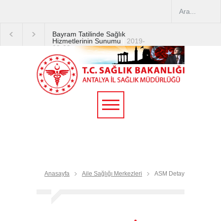
Bayram Tatilinde Sağlık
Hizmetlerinin Sunumu
|
2019-
08-09
2019 YILI TEMMUZ AYI
DİYALİZ MERKEZLERİ
CİHAZ ARTIRIMLARI
|
2019-
07-31
Terapötik Aferez Merkezleri
ve Üniteleri Hakkında
Yönetmelik
|
2019-07-31
Teletıp ve Teleradyoloji Birimi
Genelgesi 2019/16
|
2019-
07-31
Anasayfa
Aile Sağlığı Merkezleri
ASM Detay
Yoğun Bakım Servislerinde
Hasta Ziyareti Uygulamaları
|
2019-06-26