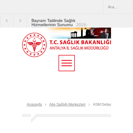
Bayram Tatilinde Sağlık
Hizmetlerinin Sunumu
|
2019-
08-09
2019 YILI TEMMUZ AYI
DİYALİZ MERKEZLERİ
CİHAZ ARTIRIMLARI
|
2019-
07-31
Terapötik Aferez Merkezleri
ve Üniteleri Hakkında
Yönetmelik
|
2019-07-31
Teletıp ve Teleradyoloji Birimi
Genelgesi 2019/16
|
2019-
07-31
Anasayfa
Aile Sağlığı Merkezleri
ASM Detay
Yoğun Bakım Servislerinde
Hasta Ziyareti Uygulamaları
|
2019-06-26