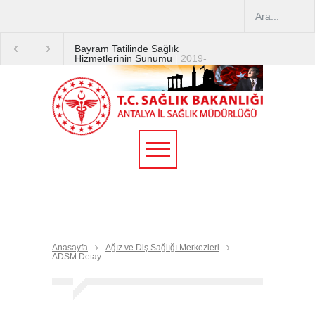
Bayram Tatilinde Sağlık
Hizmetlerinin Sunumu
|
2019-
08-09
2019 YILI TEMMUZ AYI
DİYALİZ MERKEZLERİ
CİHAZ ARTIRIMLARI
|
2019-
07-31
Terapötik Aferez Merkezleri
ve Üniteleri Hakkında
Yönetmelik
|
2019-07-31
Teletıp ve Teleradyoloji Birimi
Genelgesi 2019/16
|
2019-
07-31
Anasayfa
Ağız ve Diş Sağlığı Merkezleri
ADSM Detay
Yoğun Bakım Servislerinde
Hasta Ziyareti Uygulamaları
|
2019-06-26